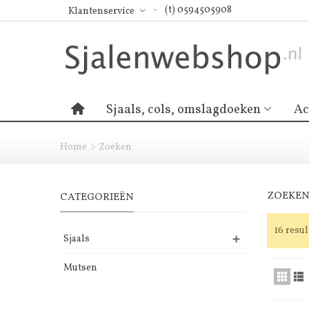
(t) 0594505908
Klantenservice
Sjaals, cols, omslagdoeken
Ac
Home
>
Zoeken
ZOEKE
CATEGORIEËN
16 resu
Sjaals
Mutsen