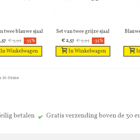
an twee blauwe sjaal
Wenslijst
Set van twee grijze sjaal
Wenslijst
Blauwe
riemen...
riemen...
€ 3,95
€ 3,95
,57
-35%
€ 2,57
-35%
In Winkelwagen
In Winkelwagen
I
an 16 items
eilig betalen
Gratis verzending boven de 30 