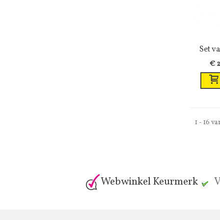
Set v
€ 2
1 - 16 v
Webwinkel Keurmerk
V