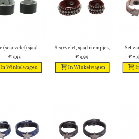
 (scarvelet) sjaal...
Wenslijst
Scarvelet, sjaal riempjes,
Wenslijst
Set va
met...
€ 5,95
€ 3,95
€ 2,5
In Winkelwagen
In Winkelwagen
I