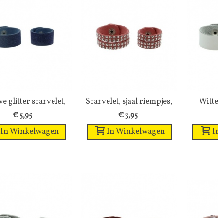
e glitter scarvelet,
Wenslijst
Scarvelet, sjaal riempjes,
Wenslijst
Witte
sjaal...
met...
€ 5,95
€ 3,95
In Winkelwagen
In Winkelwagen
I