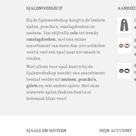
SJALENWEBSHOP
AANBIE
Bij de Sjalenwebshop koopt u de leukste
sjalen, poncho's, omslagdoeken en
mutsen. Van stijlvolle
cols
tot trendy
omslagdoeken
, met ons ruime
assortiment van meer dan 500 artikelen
m
weet u vast een sjaal naar uw smaak te
vinden.
Niet alleen voor sjaal kunt u bij de
m
Sjalenwebshop terecht: ons assortiment
bestaat verder uit
mutsen
,
poncho's
,
gilets
en vele andere sjalen. Met onze
nieuwste sjalen fashion bent u er
helemaal klaar voor!
SJAALS EN MUTSEN
MIJN ACCOUNT