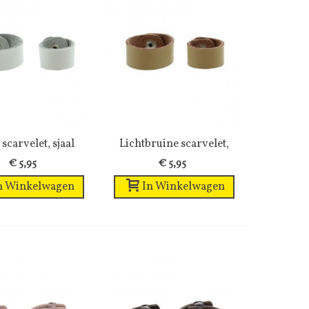
 scarvelet, sjaal
Wenslijst
Lichtbruine scarvelet,
Wenslijst
riem, van...
sjaal...
€ 5,95
€ 5,95
n Winkelwagen
In Winkelwagen