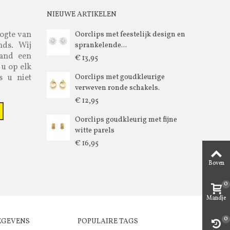
NIEUWE ARTIKELEN
oogte van
Oorclips met feestelijk design en
nds. Wij
sprankelende...
aand een
€ 13,95
 u op elk
s u niet
Oorclips met goudkleurige
verweven ronde schakels.
€ 12,95
Oorclips goudkleurig met fijne
witte parels
€ 16,95
Boven
0
Mandje
0
EGEVENS
POPULAIRE TAGS