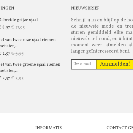
DINGEN
NIEUWSBRIEF
Schrijf u in en blijf op de h
Gebreide grijze sjaal
de nieuwste mode en tre
€ 17,95
€ 8,97
sturen gemiddeld elke m
nieuwsbrief rond, en u kunt
Set van twee roze sjaal riemen
moment weer afmelden al
et ster,...
langer geïnteresseerd bent.
€ 3,95
€ 2,57
Aanmelden!
Set van twee groene sjaal riemen
et ster,...
€ 3,95
€ 2,57
INFORMATIE
CONTACT G