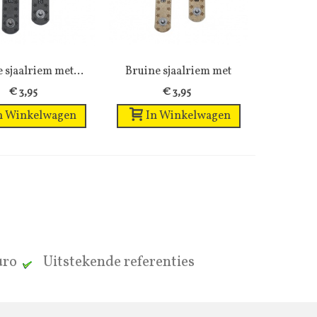
 sjaalriem met...
Wenslijst
Bruine sjaalriem met
Wenslijst
bruine...
€ 3,95
€ 3,95
n Winkelwagen
In Winkelwagen
euro
Uitstekende referenties