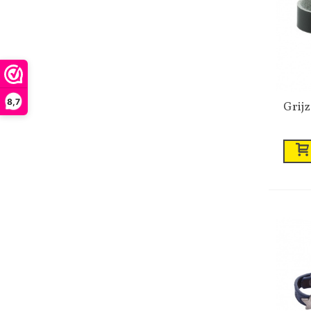
8,7
Grijze