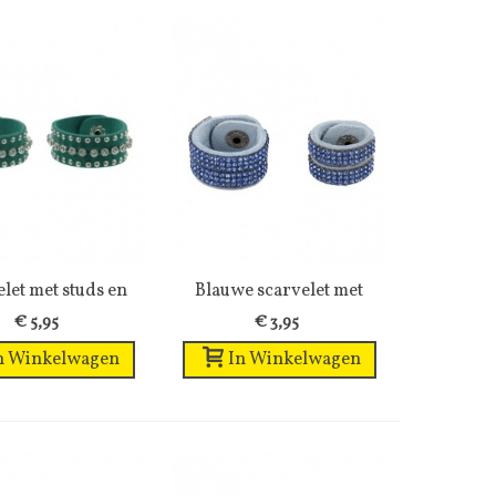
let met studs en
Wenslijst
Blauwe scarvelet met
Wenslijst
rukknoop...
strass...
€ 5,95
€ 3,95
n Winkelwagen
In Winkelwagen