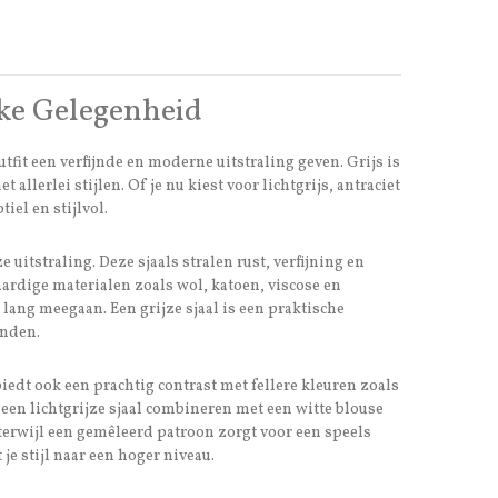
Elke Gelegenheid
tfit een verfijnde en moderne uitstraling geven. Grijs is
llerlei stijlen. Of je nu kiest voor lichtgrijs, antraciet
iel en stijlvol.
 uitstraling. Deze sjaals stralen rust, verfijning en
aardige materialen zoals wol, katoen, viscose en
 lang meegaan. Een grijze sjaal is een praktische
onden.
biedt ook een prachtig contrast met fellere kleuren zoals
en lichtgrijze sjaal combineren met een witte blouse
, terwijl een gemêleerd patroon zorgt voor een speels
t je stijl naar een hoger niveau.