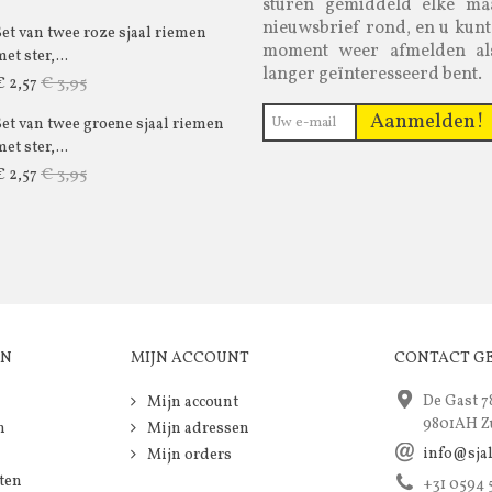
sturen gemiddeld elke m
nieuwsbrief rond, en u kunt
Set van twee roze sjaal riemen
moment weer afmelden al
et ster,...
langer geïnteresseerd bent.
€ 3,95
€ 2,57
Aanmelden!
Set van twee groene sjaal riemen
et ster,...
€ 3,95
€ 2,57
EN
MIJN ACCOUNT
CONTACT G
De Gast 7
Mijn account
9801AH Z
n
Mijn adressen
info@sja
Mijn orders
ten
+31 0594