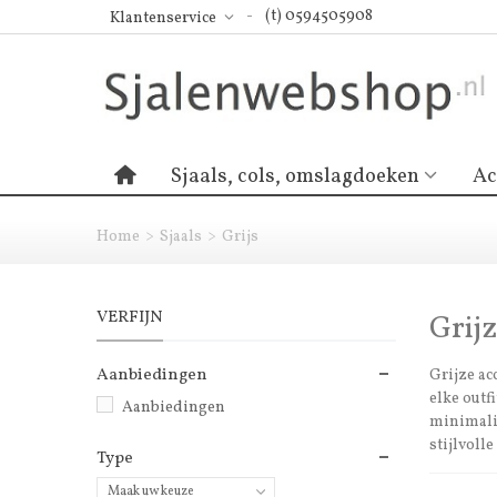
(t) 0594505908
Klantenservice
Sjaals, cols, omslagdoeken
Ac
Home
>
Sjaals
>
Grijs
VERFIJN
Grij
Aanbiedingen
Grijze acc
elke outf
Aanbiedingen
minimalis
stijlvoll
Type
Maak uw keuze