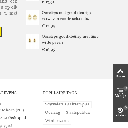
aand een
€ 13,95
 u op elk
s u niet
Oorclips met goudkleurige
verweven ronde schakels.
€ 12,95
Oorclips goudkleurig met fijne
witte parels
€ 16,95
Boven
0
EGEVENS
POPULAIRE TAGS
Mandje
8
Scarvelets sjaalriempjes
0
uidhorn (NL)
Oorring
Sjaalspelden
Bekeken
lenwebshop.nl
Winterwarm
 505908