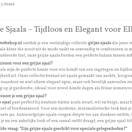
n 3 items
e Sjaals – Tijdloos en Elegant voor 
nwebshop.nl
ontdek je een veelzijdige collectie
grijze sjaals
die jouw ou
ale kleur die nooit uit de mode raakt en eenvoudig te combineren is met a
mêleerde tint, onze grijze sjaals bieden een perfecte balans tussen subt
ezen voor een grijze sjaal?
aals zijn de perfecte keuze voor wie houdt van een ingetogen en tijdloze
gheid uit. Onze collectie bestaat uit sjaals gemaakt van zachte, hoogw
 waardoor ze niet alleen elegant ogen, maar ook heerlijk aanvoelen en
g op je garderobe, ideaal voor zowel koude dagen als frisse zomerav
neer je een grijze sjaal?
e sjaal
past perfect bij neutrale tinten zoals zwart, wit en beige, maar 
el of bordeauxrood. Voor een moderne, minimalistische look kun je e
arte jas. Antracietgrijze sjaals voegen diepte toe aan donkere outfits
 je nu een zakelijke look of een casual outfit draagt, een grijze sjaal til
lde vraag: “Zijn grijze sjaals geschikt voor speciale gelegenheden?”