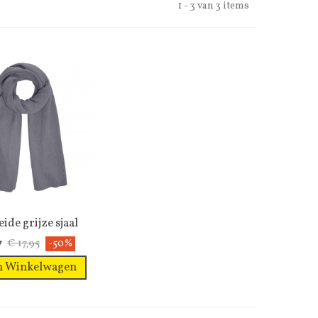
1 - 3 van 3 items
ide grijze sjaal
Wenslijst
€ 17,95
7
-50%
n Winkelwagen