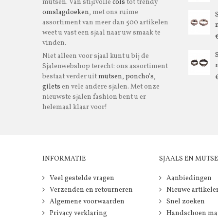
mutsen. Van stijlvolle
cols
tot trendy
omslagdoeken
, met ons ruime
assortiment van meer dan 500 artikelen
m
weet u vast een sjaal naar uw smaak te
vinden.
Niet alleen voor sjaal kunt u bij de
m
Sjalenwebshop terecht: ons assortiment
bestaat verder uit
mutsen
,
poncho's
,
gilets
en vele andere sjalen. Met onze
nieuwste sjalen fashion bent u er
helemaal klaar voor!
INFORMATIE
SJAALS EN MUTS
Veel gestelde vragen
Aanbiedingen
Verzenden en retourneren
Nieuwe artikele
Algemene voorwaarden
Snel zoeken
Privacy verklaring
Handschoen ma