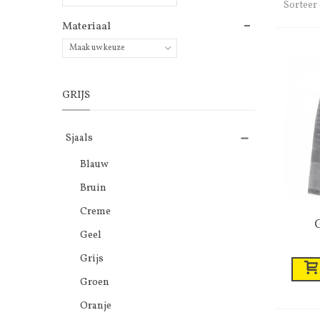
Sorteer
Materiaal
Maak uw keuze
GRIJS
Sjaals
Blauw
Bruin
Creme
G
Geel
g
Grijs
Groen
Oranje