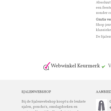
Absoluut!
een feest
zonder co
Gratis v
Shop jou
klassieke
De Sjale
Webwinkel Keurmerk
V
SJALENWEBSHOP
AANBIE
Bij de Sjalenwebshop koopt u de leukste
sjalen, poncho's, omslagdoeken en