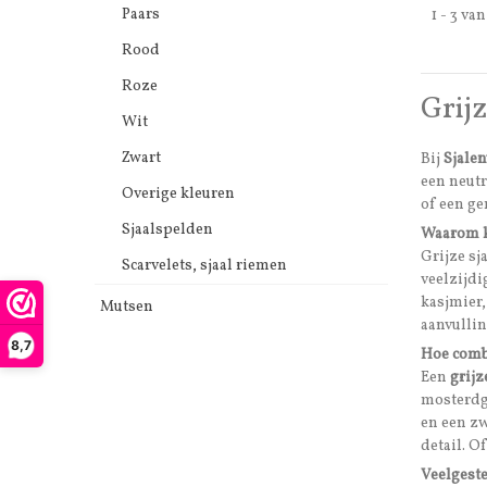
Paars
1 - 3 va
Rood
Roze
Grijz
Wit
Zwart
Bij
Sjale
een neutr
Overige kleuren
of een ge
Sjaalspelden
Waarom ki
Grijze sj
Scarvelets, sjaal riemen
veelzijdi
kasjmier,
Mutsen
aanvullin
8,7
Hoe combi
Een
grijz
mosterdge
en een zw
detail. Of
Veelgeste