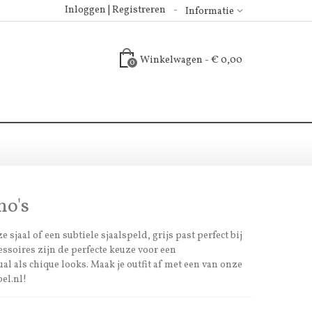
Inloggen | Registreren
Informatie
Winkelwagen
-
€ 0,00
0
ho's
e sjaal of een subtiele sjaalspeld, grijs past perfect bij
ccessoires zijn de perfecte keuze voor een
ual als chique looks. Maak je outfit af met een van onze
bel.nl!