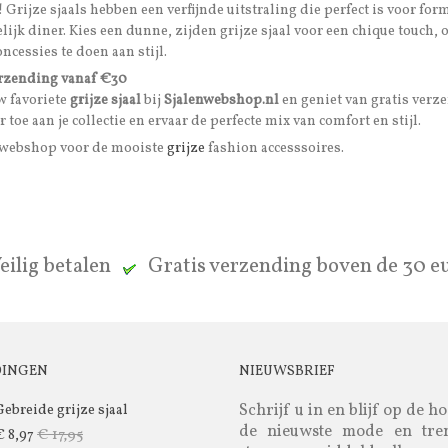
 Grijze sjaals hebben een verfijnde uitstraling die perfect is voor f
elijk diner. Kies een dunne, zijden grijze sjaal voor een chique touch,
ncessies te doen aan stijl.
erzending vanaf €30
w favoriete
grijze sjaal
bij
Sjalenwebshop.nl
en geniet van gratis verz
r toe aan je collectie en ervaar de perfecte mix van comfort en stijl.
nwebshop voor de mooiste
grijze
fashion accesssoires.
eilig betalen
Gratis verzending boven de 30 
DINGEN
NIEUWSBRIEF
Schrijf u in en blijf op de h
Gebreide grijze sjaal
de nieuwste mode en tre
€ 17,95
€ 8,97