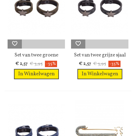
Set van twee groene
Set van twee grijze sjaal
sjaal riemen...
riemen...
€ 3,95
€ 3,95
€ 2,57
-35%
€ 2,57
-35%
In Winkelwagen
In Winkelwagen