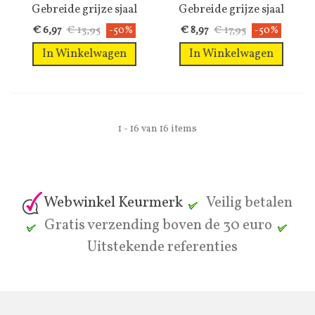
Gebreide grijze sjaal
Gebreide grijze sjaal
met lange...
€ 13,95
€ 17,95
€ 6,97
-50%
€ 8,97
-50%
In Winkelwagen
In Winkelwagen
1 - 16 van 16 items
Webwinkel Keurmerk
Veilig betalen
Gratis verzending boven de 30 euro
Uitstekende referenties