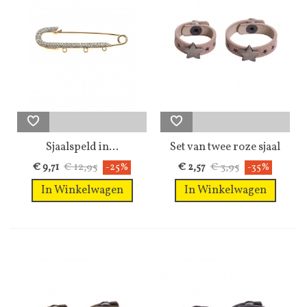
Sjaalspeld in...
Set van twee roze sjaal
riemen...
€ 12,95
€ 3,95
€ 9,71
-25%
€ 2,57
-35%
In Winkelwagen
In Winkelwagen