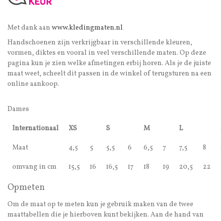
Met dank aan
www.kledingmaten.nl
Handschoenen zijn verkrijgbaar in verschillende kleuren,
vormen, diktes en vooral in veel verschillende maten. Op deze
pagina kun je zien welke afmetingen erbij horen. Als je de juiste
maat weet, scheelt dit passen in de winkel of terugsturen na een
online aankoop.
Dames
Internationaal
XS
S
M
L
Maat
4,5
5
5,5
6
6,5
7
7,5
8
omvang in cm
15,5
16
16,5
17
18
19
20,5
22
Opmeten
Om de maat op te meten kun je gebruik maken van de twee
maattabellen die je hierboven kunt bekijken. Aan de hand van