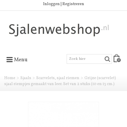
Inloggen | Registreren
Menu
0
Home
>
Sjaals
>
Scarvelets, sjaal riemen
>
Grijze (scarvelet)
sjaal riempjes gemaakt van leer. Set van 2 stuks (10 en 13 cm.)