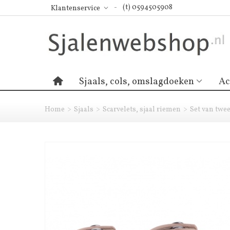
(t) 0594505908
Klantenservice
Sjaals, cols, omslagdoeken
Ac
Home
>
Sjaals
>
Scarvelets, sjaal riemen
>
Set van twee