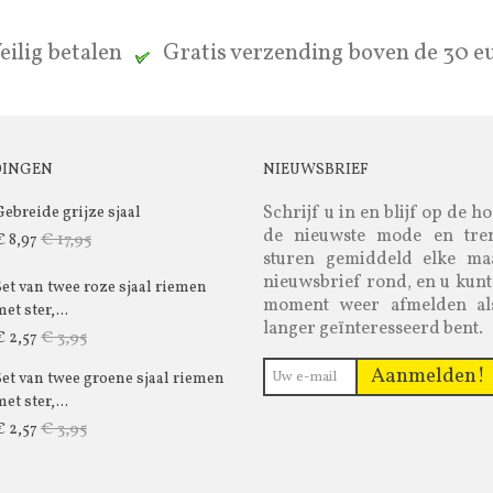
eilig betalen
Gratis verzending boven de 30 
DINGEN
NIEUWSBRIEF
Schrijf u in en blijf op de h
Gebreide grijze sjaal
de nieuwste mode en tre
€ 17,95
€ 8,97
sturen gemiddeld elke m
nieuwsbrief rond, en u kunt
Set van twee roze sjaal riemen
moment weer afmelden al
et ster,...
langer geïnteresseerd bent.
€ 3,95
€ 2,57
Aanmelden!
Set van twee groene sjaal riemen
et ster,...
€ 3,95
€ 2,57