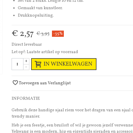
Set van 2 stuks. Lengte 10 en 12 cm.
Gemaakt van kunstleer.
Drukknopsluiting.
€ 2,57
€ 3,95
-35%
Direct leverbaar
Let op!: Laatste artikel op voorraad
+
IN WINKELWAGEN
-
Toevoegen aan Verlanglijst
INFORMATIE
Gebruik deze handige sjaal riem voor het dragen van een sjaal 
trendy manier.
Heb je een feestje, een bruiloft of wil je gewoon jezelf verwenn
Yehwang is een modern, hip en eigentijds sieraden en accessoi