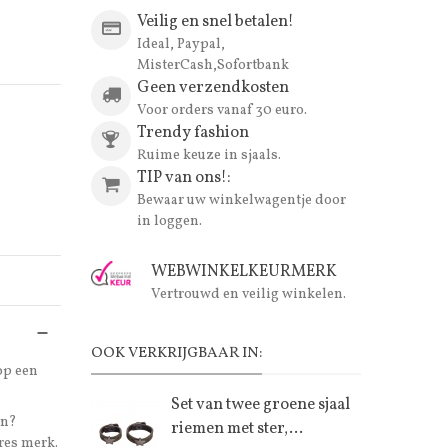
Veilig en snel betalen!
Ideal, Paypal,
MisterCash,Sofortbank
Geen verzendkosten
Voor orders vanaf 30 euro.
Trendy fashion
Ruime keuze in sjaals.
TIP van ons!:
Bewaar uw winkelwagentje door
in loggen.
WEBWINKELKEURMERK
Vertrouwd en veilig winkelen.
OOK VERKRIJGBAAR IN:
op een
Set van twee groene sjaal
en?
riemen met ster,...
res merk.