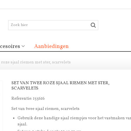
cesoires
Aanbiedingen
 roze sjaal riemen met ster, scarvelets
SET VAN TWEE ROZE SJAAL RIEMEN MET STER,
SCARVELETS
Referentie:
155616
Set van twee sjaal riemen, scarvelets
Gebruik deze handige sjaal riempjes voor het vastmaken va
sjaal.