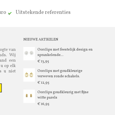
euro
Uitstekende referenties
NIEUWE ARTIKELEN
oogte van
Oorclips met feestelijk design en
nds. Wij
sprankelende...
aand een
€ 13,95
 u op elk
s u niet
Oorclips met goudkleurige
verweven ronde schakels.
€ 12,95
Oorclips goudkleurig met fijne
witte parels
€ 16,95