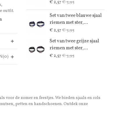
€ 3,95
€ 2,57
s,
 outfit.
Set van twee blauwe sjaal
an
riemen met ster,...
€ 3,95
€ 2,57
Set van twee grijze sjaal
riemen met ster,...
€ 3,95
€ 2,57
N(0)
als voor de zomer en feestjes. We bieden sjaals en cols
ook mutsen, petten en handschoenen. Ontdek onze