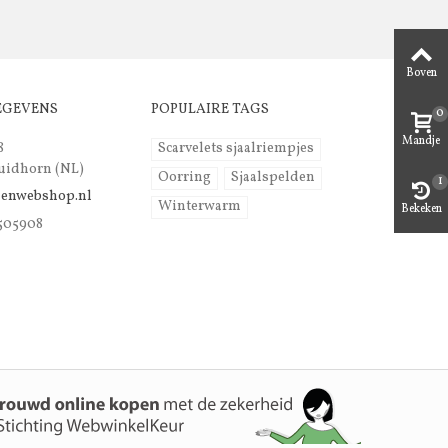
Boven
EGEVENS
POPULAIRE TAGS
0
Mandje
8
Scarvelets sjaalriempjes
uidhorn (NL)
Oorring
Sjaalspelden
1
lenwebshop.nl
Winterwarm
Bekeken
 505908