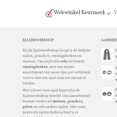
Webwinkel Keurmerk
V
SJALENWEBSHOP
AANBIE
Bij de Sjalenwebshop koopt u de leukste
sjalen, poncho's, omslagdoeken en
mutsen. Van stijlvolle
cols
tot trendy
omslagdoeken
, met ons ruime
assortiment van meer dan 500 artikelen
m
weet u vast een sjaal naar uw smaak te
vinden.
Niet alleen voor sjaal kunt u bij de
m
Sjalenwebshop terecht: ons assortiment
bestaat verder uit
mutsen
,
poncho's
,
gilets
en vele andere sjalen. Met onze
nieuwste sjalen fashion bent u er