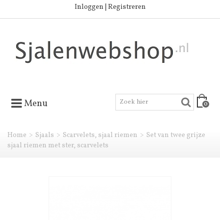
Inloggen | Registreren
Menu
0
Home
>
Sjaals
>
Scarvelets, sjaal riemen
>
Set van twee grijze
sjaal riemen met ster, scarvelets