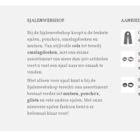
SJALENWEBSHOP
AANBIE
Bij de Sjalenwebshop koopt u de leukste
sjalen, poncho's, omslagdoeken en
mutsen. Van stijlvolle
cols
tot trendy
omslagdoeken
, met ons ruime
assortiment van meer dan 500 artikelen
m
weet u vast een sjaal naar uw smaak te
vinden.
Niet alleen voor sjaal kunt u bij de
m
Sjalenwebshop terecht: ons assortiment
bestaat verder uit
mutsen
,
poncho's
,
gilets
en vele andere sjalen. Met onze
nieuwste sjalen fashion bent u er
helemaal klaar voor!