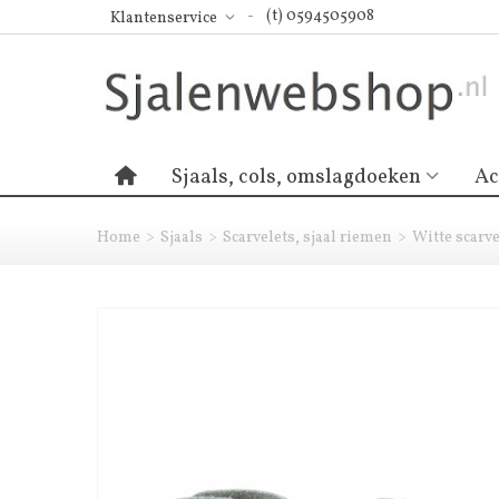
(t) 0594505908
Klantenservice
Sjaals, cols, omslagdoeken
Ac
Home
>
Sjaals
>
Scarvelets, sjaal riemen
>
Witte scarve