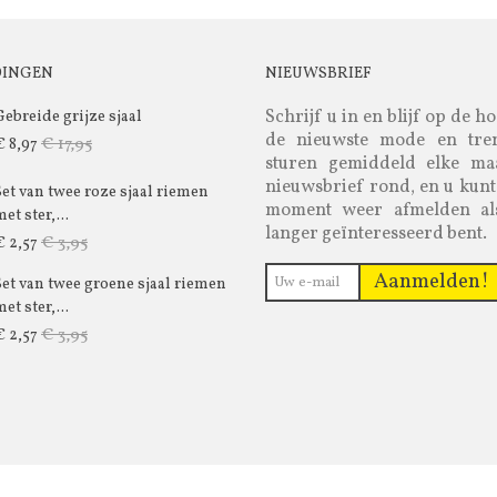
DINGEN
NIEUWSBRIEF
Schrijf u in en blijf op de h
Gebreide grijze sjaal
de nieuwste mode en tre
€ 17,95
€ 8,97
sturen gemiddeld elke m
nieuwsbrief rond, en u kunt
Set van twee roze sjaal riemen
moment weer afmelden al
et ster,...
langer geïnteresseerd bent.
€ 3,95
€ 2,57
Aanmelden!
Set van twee groene sjaal riemen
et ster,...
€ 3,95
€ 2,57