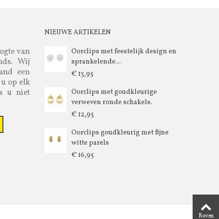
NIEUWE ARTIKELEN
oogte van
Oorclips met feestelijk design en
nds. Wij
sprankelende...
aand een
€ 13,95
 u op elk
s u niet
Oorclips met goudkleurige
verweven ronde schakels.
€ 12,95
Oorclips goudkleurig met fijne
witte parels
€ 16,95
Boven