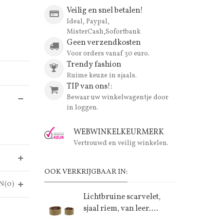
Veilig en snel betalen!
Ideal, Paypal,
MisterCash,Sofortbank
Geen verzendkosten
Voor orders vanaf 30 euro.
Trendy fashion
Ruime keuze in sjaals.
TIP van ons!:
Bewaar uw winkelwagentje door
in loggen.
WEBWINKELKEURMERK
Vertrouwd en veilig winkelen.
OOK VERKRIJGBAAR IN:
N(0)
Lichtbruine scarvelet,
sjaal riem, van leer....