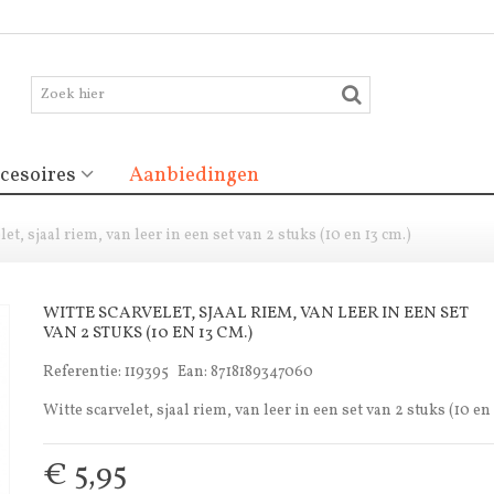
cesoires
Aanbiedingen
let, sjaal riem, van leer in een set van 2 stuks (10 en 13 cm.)
WITTE SCARVELET, SJAAL RIEM, VAN LEER IN EEN SET
VAN 2 STUKS (10 EN 13 CM.)
Referentie:
119395
Ean:
8718189347060
Witte scarvelet, sjaal riem, van leer in een set van 2 stuks (10 en 
€ 5,95