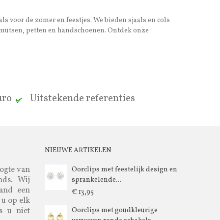
als voor de zomer en feestjes. We bieden sjaals en cols
ook mutsen, petten en handschoenen. Ontdek onze
euro
Uitstekende referenties
NIEUWE ARTIKELEN
oogte van
Oorclips met feestelijk design en
nds. Wij
sprankelende...
aand een
€ 13,95
 u op elk
s u niet
Oorclips met goudkleurige