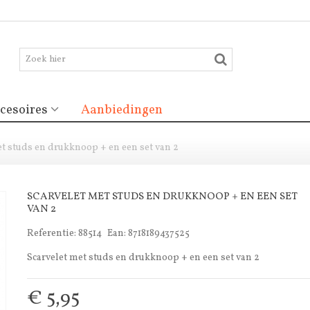
cesoires
Aanbiedingen
et studs en drukknoop + en een set van 2
SCARVELET MET STUDS EN DRUKKNOOP + EN EEN SET
VAN 2
Referentie:
88514
Ean:
8718189437525
Scarvelet met studs en drukknoop + en een set van 2
€ 5,95