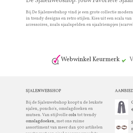
De Sjalenwebshop: Jouw Favoriete Sjaal
Bij De Sjalenwebshop vind je een grote collectie moderne
in trendy designs en retro stijlen. Kies uit een scala 
accessoires, zoals sjaalspelden en sjaalriempjes (scarvel
Webwinkel Keurmerk
V
SJALENWEBSHOP
AANBIE
Bij de Sjalenwebshop koopt u de leukste
sjalen, poncho's, omslagdoeken en
mutsen. Van stijlvolle
cols
tot trendy
omslagdoeken
, met ons ruime
assortiment van meer dan 500 artikelen
m