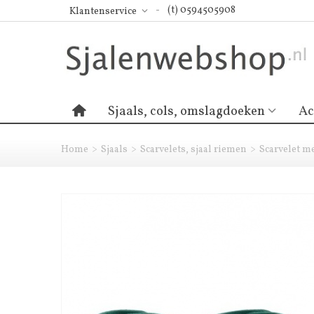
(t) 0594505908
Klantenservice
Sjaals, cols, omslagdoeken
Ac
Home
>
Sjaals
>
Scarvelets, sjaal riemen
>
Scarvelet m