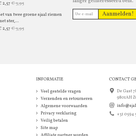
langer geïnteresseerd bent.
€ 3,95
€ 2,57
Aanmelden!
Set van twee groene sjaal riemen
et ster,...
€ 3,95
€ 2,57
INFORMATIE
CONTACT G
De Gast 7
Veel gestelde vragen
9801AH Z
Verzenden en retourneren
info@sja
Algemene voorwaarden
Privacy verklaring
+31 0594
Veilig betalen
Site map
Affiliate partner worden