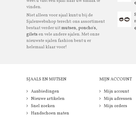
weet u vast een sjaal naar uw smaak te
vinden.
Niet alleen voor sjaal kunt u bij de
m
Sjalenwebshop terecht: ons assortiment
bestaat verder uit
mutsen
,
poncho's
,
gilets
en vele andere sjalen. Met onze
nieuwste sjalen fashion bent u er
helemaal klaar voor!
SJAALS EN MUTSEN
MIJN ACCOUNT
Aanbiedingen
Mijn account
Nieuwe artikelen
Mijn adressen
Snel zoeken
Mijn orders
Handschoen maten