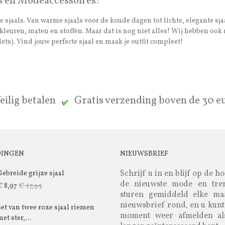
s en Modeaccessoires!
 sjaals. Van warme sjaals voor de koude dagen tot lichte, elegante sja
van kleuren, maten en stoffen. Maar dat is nog niet alles! Wij hebben 
ets). Vind jouw perfecte sjaal en maak je outfit compleet!
eilig betalen
Gratis verzending boven de 30 
DINGEN
NIEUWSBRIEF
Schrijf u in en blijf op de h
Gebreide grijze sjaal
de nieuwste mode en tre
€ 17,95
€ 8,97
sturen gemiddeld elke m
nieuwsbrief rond, en u kunt
Set van twee roze sjaal riemen
moment weer afmelden al
et ster,...