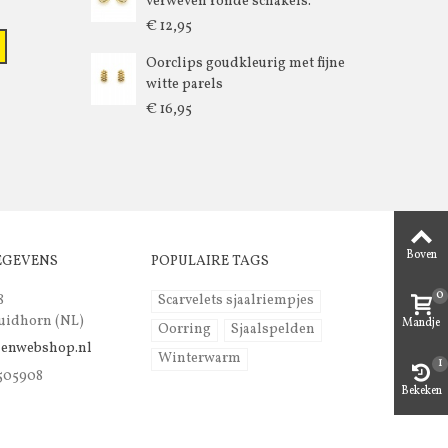
verweven ronde schakels.
€ 12,95
Oorclips goudkleurig met fijne
witte parels
€ 16,95
Boven
EGEVENS
POPULAIRE TAGS
0
8
Scarvelets sjaalriempjes
uidhorn (NL)
Mandje
Oorring
Sjaalspelden
lenwebshop.nl
Winterwarm
1
 505908
Bekeken