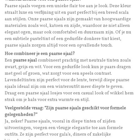
Paarse sjaals voegen een unieke flair toe aan je look. Deze kleur
straalt luxe en verfijning uit en past perfect bij een breed scala
aan stijlen. Onze paarse sjaals zijn gemaakt van hoogwaardige
materialen zoals wol, katoen en zijde, waardoor ze niet alleen
elegant ogen, maar ook comfortabel en duurzaam zijn. Of je nu
een subtiele pasteltint of een gedurfde donkere tint kiest,
paarse sjaals zorgen altijd voor een opvallende touch.
Hoe combineer je een paarse sjaal?
Een
paarse sjaal
combineert prachtig met neutrale tinten zoals
zwart, grijs en wit. Voor een gedurfde look kun je paars dragen
met geel of groen, wat zorgt voor een speels contrast.
Lavendeltinten zijn perfect voor de lente, terwijl diepe paarse
sjaals ideaal zijn om een winteroutfit meer diepte te geven.
Draag een paarse sjaal losjes voor een casual look of wikkel hem
strak om je hals voor extra warmte en stijl.
Veelgestelde vraag: “Zijn paarse sjaals geschikt voor formele
gelegenheden?”
Ja, zeker! Paarse sjaals, vooral in diepe tinten of zijden
uitvoeringen, voegen een vleugje elegantie toe aan formele
outfits. Ze zijn perfect voor gala’s, diners of zakelijke