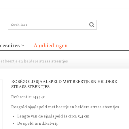
cesoires
Aanbiedingen
t beertje en heldere strass steentjes
ROSÉGOLD SJAALSPELD MET BEERTJE EN HELDERE
STRASS STEENTJES
Referentie:
145440
Rosgold sjaalspeld met beertje en heldere strass steentjes.
Lengte van de sjaalspeld is circa 5,4 cm.
De speld is nikkelvrij.