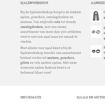
SJALENWEBSHOP
AANBIE
Bij de Sjalenwebshop koopt u de leukste
sjalen, poncho's, omslagdoeken en
mutsen. Van stijlvolle
cols
tot trendy
omslagdoeken
, met ons ruime
assortiment van meer dan 500 artikelen
m
weet u vast een sjaal naar uw smaak te
vinden.
Niet alleen voor sjaal kunt u bij de
m
Sjalenwebshop terecht: ons assortiment
bestaat verder uit
mutsen
,
poncho's
,
gilets
en vele andere sjalen. Met onze
nieuwste sjalen fashion bent u er
helemaal klaar voor!
INFORMATIE
SJAALS EN MUTS