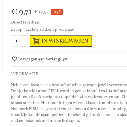
€ 9,71
€ 12,95
-25%
Direct leverbaar
Let op!: Laatste artikel op voorraad
+
IN WINKELWAGEN
-
Toevoegen aan Verlanglijst
INFORMATIE
Heb je een feestje, een bruiloft of wil je gewoon jezelf verwenn
De sjaalspelden van FIELL worden gemaakt van kwalitatief mate
goud- en zilverkleurige sjaalspelden zijn vaak voorzien van Zi
strass steentjes. Hierdoor krijgen ze een klassiek modern uitst
Het merk FIELL is geschikt voor iedereen die van een subtiele gl
houdt. Je kan de sjaalspelden uitstekend gebruiken om een sjaal
maken maar ook als broche te dragen.