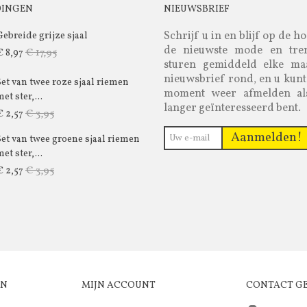
DINGEN
NIEUWSBRIEF
Schrijf u in en blijf op de h
Gebreide grijze sjaal
de nieuwste mode en tre
€ 17,95
€ 8,97
sturen gemiddeld elke m
nieuwsbrief rond, en u kunt
Set van twee roze sjaal riemen
moment weer afmelden al
et ster,...
langer geïnteresseerd bent.
€ 3,95
€ 2,57
Aanmelden!
Set van twee groene sjaal riemen
et ster,...
€ 3,95
€ 2,57
EN
MIJN ACCOUNT
CONTACT G