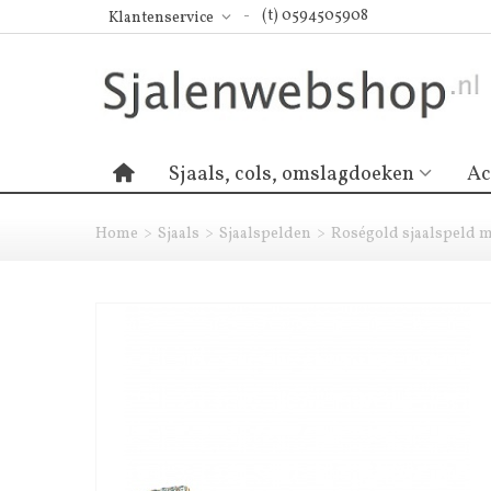
(t) 0594505908
Klantenservice
Sjaals, cols, omslagdoeken
Ac
Home
>
Sjaals
>
Sjaalspelden
>
Roségold sjaalspeld me