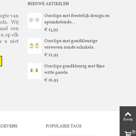
NIEUWE ARTIKELEN
oogte van
Oorclips met feestelijk design en
nds. Wij
sprankelende...
aand een
€ 13,95
 u op elk
s u niet
Oorclips met goudkleurige
verweven ronde schakels.
€ 12,95
Oorclips goudkleurig met fijne
witte parels
€ 16,95
Boven
EGEVENS
POPULAIRE TAGS
0