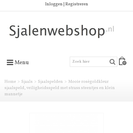
Inloggen | Registreren
Menu
0
Home
>
Sjaals
>
Sjaalspelden
>
Mooie rosègoldkleur
sjaalspeld, veiligheidsspeld met strass steentjes en klein
mannetje