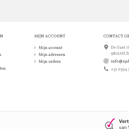
EN
MIJN ACCOUNT
CONTACT G
De Gast 7
Mijn account
9801AH Z
n
Mijn adressen
info@sja
Mijn orders
ten
+31 0594