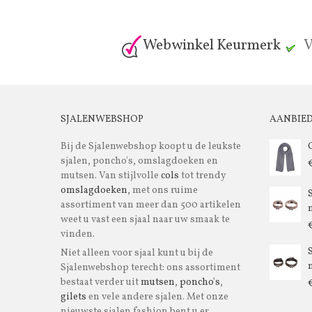
Webwinkel Keurmerk
V
SJALENWEBSHOP
AANBIE
Bij de Sjalenwebshop koopt u de leukste
sjalen, poncho's, omslagdoeken en
mutsen. Van stijlvolle
cols
tot trendy
omslagdoeken
, met ons ruime
assortiment van meer dan 500 artikelen
m
weet u vast een sjaal naar uw smaak te
vinden.
Niet alleen voor sjaal kunt u bij de
m
Sjalenwebshop terecht: ons assortiment
bestaat verder uit
mutsen
,
poncho's
,
gilets
en vele andere sjalen. Met onze
nieuwste sjalen fashion bent u er