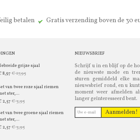
eilig betalen
Gratis verzending boven de 30 
DINGEN
NIEUWSBRIEF
Schrijf u in en blijf op de h
Gebreide grijze sjaal
de nieuwste mode en tre
€ 17,95
€ 8,97
sturen gemiddeld elke m
nieuwsbrief rond, en u kunt
Set van twee roze sjaal riemen
moment weer afmelden al
et ster,...
langer geïnteresseerd bent.
€ 3,95
€ 2,57
Aanmelden!
Set van twee groene sjaal riemen
et ster,...
€ 3,95
€ 2,57