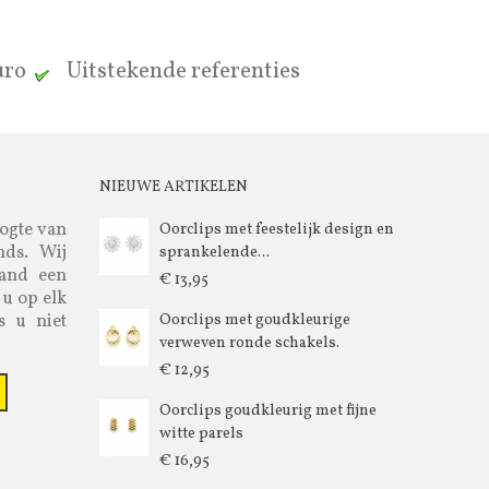
euro
Uitstekende referenties
NIEUWE ARTIKELEN
oogte van
Oorclips met feestelijk design en
nds. Wij
sprankelende...
aand een
€ 13,95
 u op elk
s u niet
Oorclips met goudkleurige
verweven ronde schakels.
€ 12,95
Oorclips goudkleurig met fijne
witte parels
€ 16,95