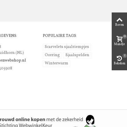
Boven
EGEVENS
POPULAIRE TAGS
0
Mandje
8
Scarvelets sjaalriempjes
uidhorn (NL)
Oorring
Sjaalspelden
1
lenwebshop.nl
Winterwarm
Bekeken
 505908