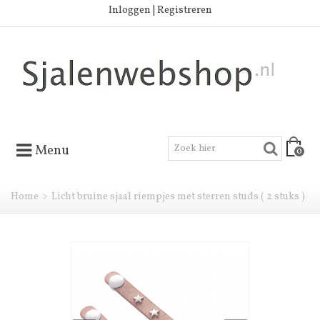
Inloggen | Registreren
Menu
0
Home
>
Licht bruine sjaal riempjes met sterren studs ( 2 stuks )