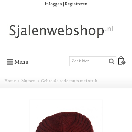
Inloggen | Registreren
Menu
0
Home
>
Mutsen
>
Gebreide rode muts met strik