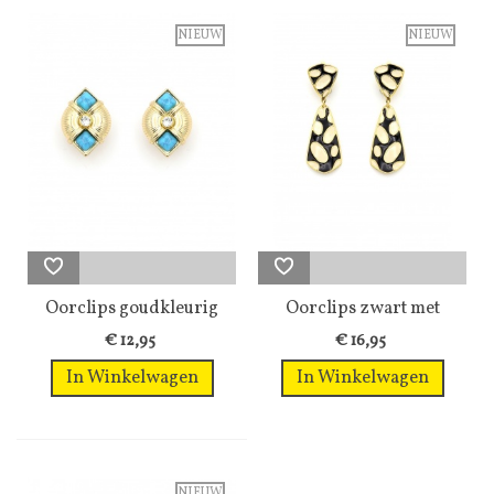
NIEUW
NIEUW
Oorclips goudkleurig
Oorclips zwart met
met...
goudkleur en...
€ 12,95
€ 16,95
In Winkelwagen
In Winkelwagen
NIEUW