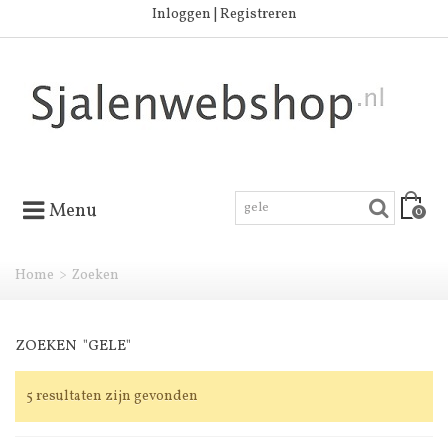
Inloggen | Registreren
Menu
0
Home
>
Zoeken
ZOEKEN
"GELE"
5 resultaten zijn gevonden