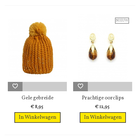
NIEUW
Gele gebreide
Prachtige oorclips
wintermuts
met...
€ 8,95
€ 12,95
In Winkelwagen
In Winkelwagen