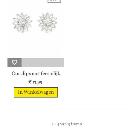
Oorclips met feestelijk
design...
€ 13,95
In Winkelwagen
1 - 5 van 5 items