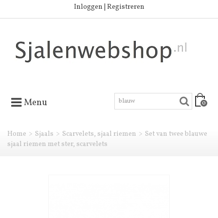
Inloggen | Registreren
Menu
0
Home
>
Sjaals
>
Scarvelets, sjaal riemen
>
Set van twee blauwe
sjaal riemen met ster, scarvelets