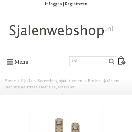
Inloggen | Registreren
Menu
0
Home
>
Sjaals
>
Scarvelets, sjaal riemen
>
Bruine sjaalriem
met bruine strass steentjes, scarvelet.