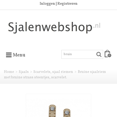
Inloggen | Registreren
Menu
0
Home
>
Sjaals
>
Scarvelets, sjaal riemen
>
Bruine sjaalriem
met bruine strass steentjes, scarvelet.