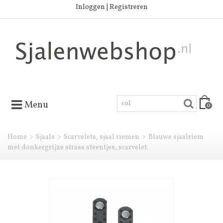
Inloggen | Registreren
Menu
0
Home
>
Sjaals
>
Scarvelets, sjaal riemen
>
Blauwe sjaalriem
met donkergrijze strass steentjes, scarvelet.