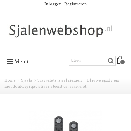
Inloggen | Registreren
Menu
0
Home
>
Sjaals
>
Scarvelets, sjaal riemen
>
Blauwe sjaalriem
met donkergrijze strass steentjes, scarvelet.